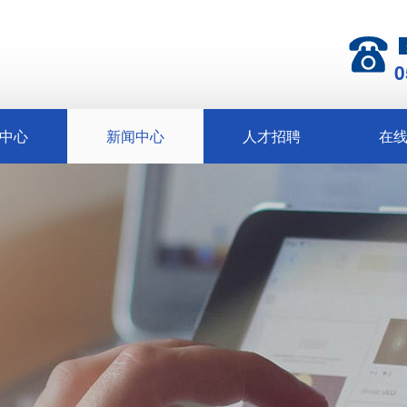
0
中心
新闻中心
人才招聘
在