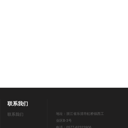
联系我们
地址：浙江省乐清市虹桥镇西工
联系我们
业区B-3号
电话：0577-62323906